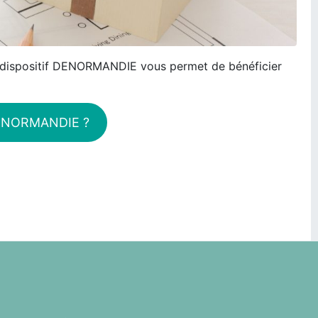
 Le dispositif DENORMANDIE vous permet de bénéficier
 DENORMANDIE ?