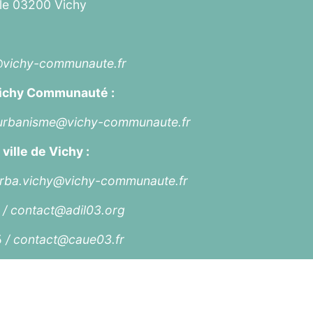
lle 03200 Vichy
@vichy-communaute.fr
Vichy Communauté :
.urbanisme@vichy-communaute.fr
ville de Vichy :
urba.vichy@vichy-communaute.fr
 /
contact@adil03.org
5
/
contact@caue03.fr